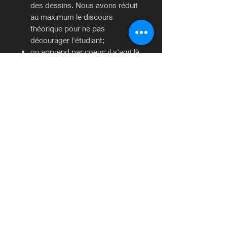
des dessins. Nous avons réduit
au maximum le discours
théorique pour ne pas
décourager l'étudiant;
on apprend par coeur: il s'agit là
de petits textes qui reprennent
sous forme parfois rimée les
termes et expressions qui font
l'objet de l'étude du chapitre.
Ces textes, faciles à répéter,
pourront permettre à l'étudiant
d'assimiler les mots nouveaux
découvert dans ces chapitres.
Le lexique présenté dans cet
ouvrage est celui de la vie
quotidienne.
Un cahier d'exercices accompagne
cet ouvrage (978-209-033137-0).