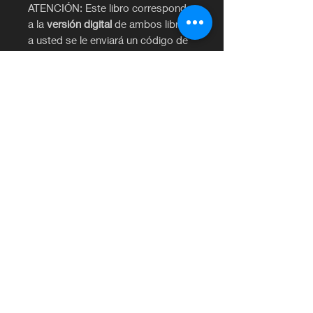
ATENCIÓN: Este libro corresponde
a la
versión digital
de ambos libros,
a usted se le enviará un código de
acceso. No se entrega de manera
física a pesar de que la opción de
recogo esté habilitada.
ES LIBRO VIRTUAL, NO FÍSICO
©2020 por Librería Francesa Euromatex.