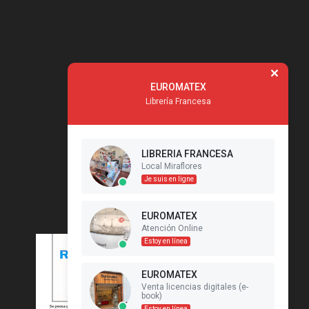
EUROMATEX
Librería Francesa
LIBRERIA FRANCESA
Local Miraflores
Je suis en ligne
EUROMATEX
Atención Online
Estoy en línea
EUROMATEX
Venta licencias digitales (e-
book)
Estoy en línea