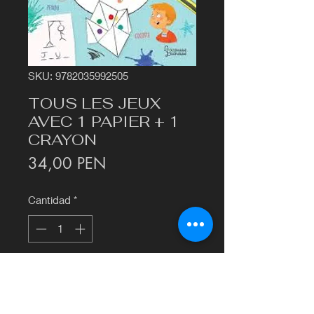
SKU: 9782035992505
TOUS LES JEUX
AVEC 1 PAPIER + 1
CRAYON
Precio
34,00 PEN
Cantidad
*
Agregar al carrito