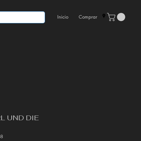
Inicio
Comprar
L UND DIE
48