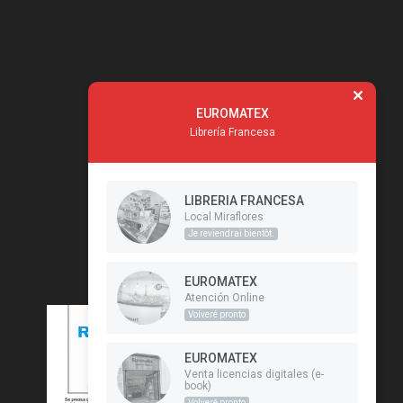
EUROMATEX
Librería Francesa
LIBRERIA FRANCESA
Local Miraflores
Je reviendrai bientôt.
EUROMATEX
Atención Online
Volveré pronto
EUROMATEX
Venta licencias digitales (e-
book)
Volveré pronto