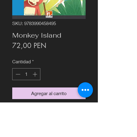
SKU: 9783990458495
Monkey Island
Precio
72,00 PEN
Cantidad
*
Agregar al carrito
©2020 por Librería Francesa Euromatex.