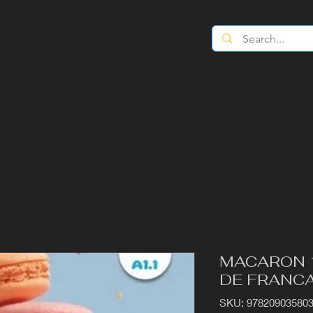
MACARON 1
DE FRANC
SKU: 97820903580