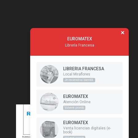
EUROMATEX
Librería Francesa
LIBRERIA FRANCESA
Local Miraflores
Je reviendrai bientôt.
EUROMATEX
Atención Online
Volveré pronto
EUROMATEX
Venta licencias digitales (e-
book)
Volveré pronto