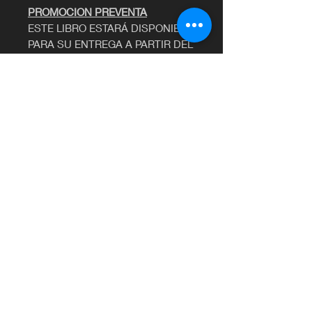
PROMOCION PREVENTA
ESTE LIBRO ESTARÁ DISPONIBLE
PARA SU ENTREGA
A PARTIR DEL
15 DE MARZO
DISPONIBLE PARA RECOJO EN
TIENDA O ZONAS CUBIERTAS
POR DELIVERY (LIMA
METRAPOLITANA)
©2020 por Librería Francesa Euromatex.