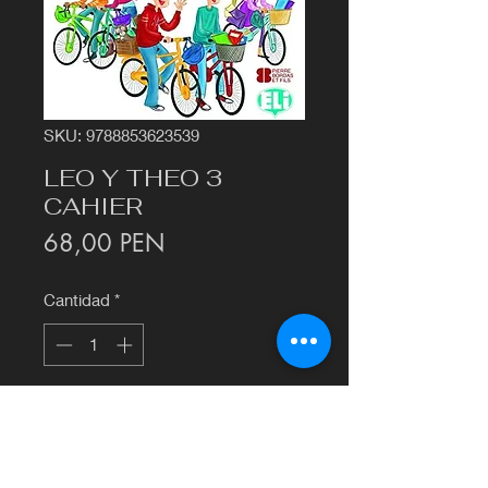
SKU: 9788853623539
LEO Y THEO 3
CAHIER
Precio
68,00 PEN
Cantidad
*
Agregar al carrito