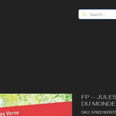
FP — JULE
DU MONDE 
SKU: 97822189397