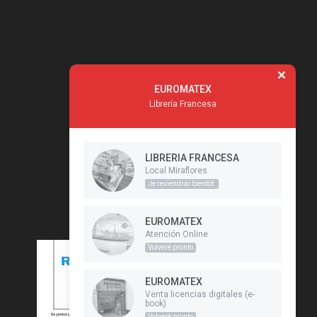
EUROMATEX
Librería Francesa
LIBRERIA FRANCESA
Local Miraflores
Je reviendrai bientôt.
EUROMATEX
Atención Online
Volveré pronto
EUROMATEX
Venta licencias digitales (e-
book)
Volveré pronto