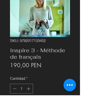
SKU: 9782017133452
Inspire 3 - Méthode
de français
Precio
190,00 PEN
Cantidad
*
Agregar al carrito