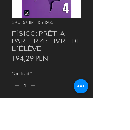
SKU: 9788411571265
FÍSICO: PRÊT-À-
PARLER 4 : LIVRE DE
L´ÉLÈVE
Precio
194,29 PEN
Cantidad
*
Agregar al carrito
©2020 por Librería Francesa Euromatex.