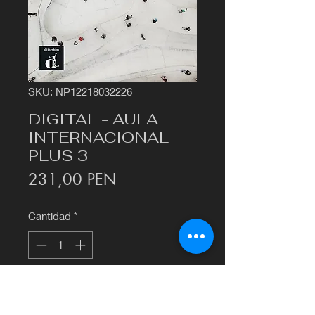
SKU: NP12218032226
DIGITAL - AULA
INTERNACIONAL
PLUS 3
Precio
231,00 PEN
Cantidad
*
Agregar al carrito