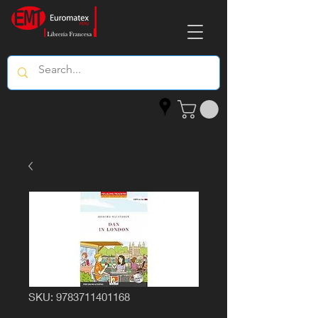
SKU: 9783711401168