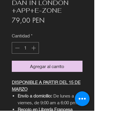
DAN IN LONDON
+APP+E-ZONE
Precio
79,00 PEN
Cantidad
*
Agregar al carrito
DISPONIBLE A PARTIR DEL 15 DE
MARZO
Envío a domicilio:
De lunes a
viernes, de 9:00 am a 6:00 pm.
Recojo en Librería Francesa
Euromatex:
De lunes a sábado,
de 10:00 am a 6:00 pm.