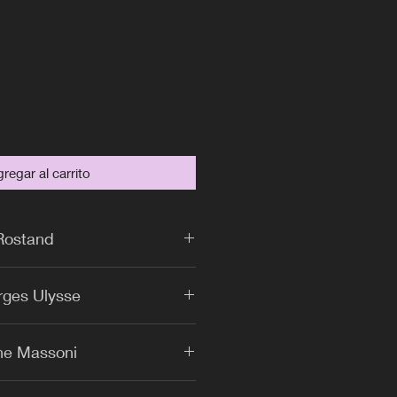
ecio
regar al carrito
Rostand
rges Ulysse
one Massoni