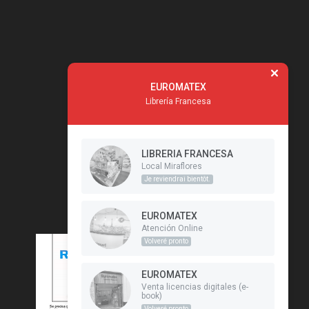
EUROMATEX
Librería Francesa
LIBRERIA FRANCESA
Local Miraflores
Je reviendrai bientôt.
EUROMATEX
Atención Online
Volveré pronto
EUROMATEX
Venta licencias digitales (e-
book)
Volveré pronto