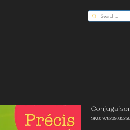
Conjugaiso
SKU: 97820903525