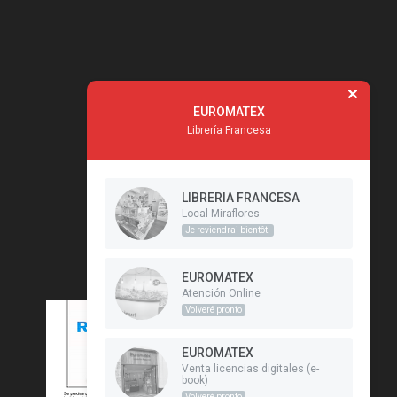
EUROMATEX
Librería Francesa
LIBRERIA FRANCESA
Local Miraflores
Je reviendrai bientôt.
EUROMATEX
Atención Online
Volveré pronto
EUROMATEX
Venta licencias digitales (e-
book)
Volveré pronto