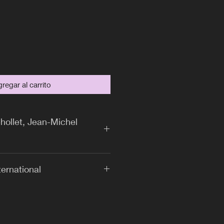
recio
regar al carrito
Chollet, Jean-Michel
ternational