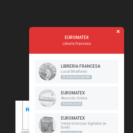
EUROMATEX
Librería Francesa
LIBRERIA FRANCESA
Local Miraflores
Je reviendrai bientôt.
EUROMATEX
Atención Online
Volveré pronto
EUROMATEX
Venta licencias digitales (e-
book)
Volveré pronto