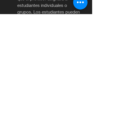
estudiantes individuales o
grupos. Los estudiantes pueden
incluir recursos como textos,
documentos o imágenes, para
compartir con el maestro y su
clase.
Cloud Book:
Book y Workbook
completamente digitales con
todos los audios y videos
(se
requiere contar con windows 10)
Práctica de examen
: mucha
práctica para garantizar el éxito
del examen en cualquier
nivel. También asignable.
©2020 por Librería Francesa Euromatex.