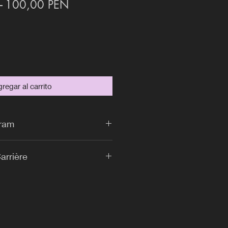
Precio
Precio de oferta
 
100,00 PEN
regar al carrito
uram
arrière