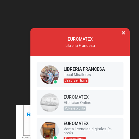
EUROMATEX
Librería Francesa
LIBRERIA FRANCESA
Local Miraflores
Je suis en ligne
EUROMATEX
Atención Online
Volveré pronto
EUROMATEX
Venta licencias digitales (e-
book)
Estoy en línea