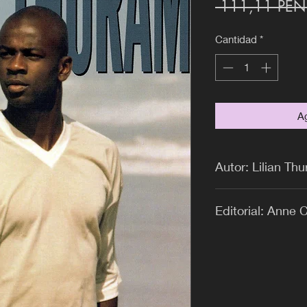
 111,11 PEN
Cantidad
*
Ag
Autor: Lilian Th
Editorial: Anne C