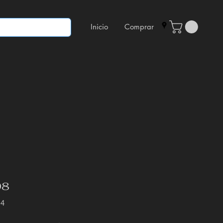
Inicio
Comprar
98
14